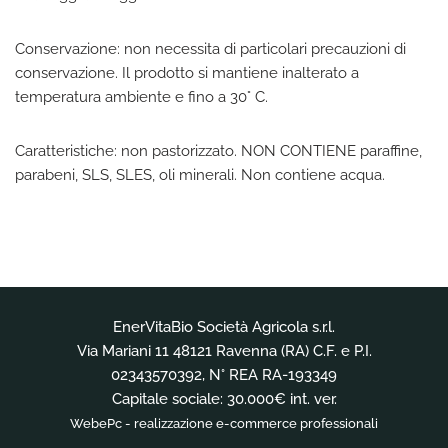
Conservazione: non necessita di particolari precauzioni di
conservazione. Il prodotto si mantiene inalterato a
temperatura ambiente e fino a 30° C.
Caratteristiche: non pastorizzato. NON CONTIENE paraffine,
parabeni, SLS, SLES, oli minerali. Non contiene acqua.
EnerVitaBio Società Agricola s.r.l.
Via Mariani 11 48121 Ravenna (RA) C.F. e P.I.
02343570392, N° REA RA-193349
Capitale sociale: 30.000€ int. ver.
WebePc -
realizzazione e-commerce professionali