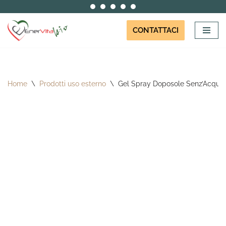
Vai
CONTATTACI
al
contenuto
Home
\
Prodotti uso esterno
\
Gel Spray Doposole Senz’Acqua E